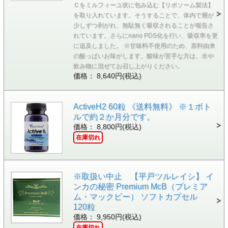
Ｃをミルフィーユ状に包み込む【リポソーム製法】
を取り入れています。そうすることで、体内で層が
少しずつ剥がれ、無駄無く吸収されることが報告さ
れています。さらにnano PDS化を行い、吸収率を更
に追及しました。 ※甘味料不使用のため、原料由来
の酸っぱいお味がします。酸味が苦手な方は、水や
飲み物に混ぜてお召し上がりください。
価格： 8,640円(税込)
ActiveH2 60粒 《送料無料》 ※１ボト
ルで約２か月分です。
価格： 8,800円(税込)
在庫切れ
※取扱い中止 【平戸ツルレイシ】 イ
ンカの秘密 Premium McB（プレミア
ム・マックビー） ソフトカプセル
120粒
価格： 9,950円(税込)
在庫切れ