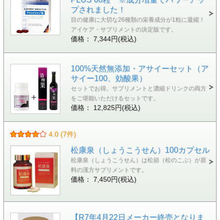
プされました！
目の健康に大切な26種類の栄養成分が1粒に凝縮！
アイケア・サプリメントの決定版です。
価格： 7,344円(税込)
100%天然無添加・アサイーセット（ア
サイー100、効酸果）
セットでお得。サプリメントと濃縮ドリンクの両方
をご堪能いただけるセットです。
価格： 12,825円(税込)
4.0 (7件)
松康泉（しょうこうせん）100カプセル
松康泉（しょうこうせん）は松節（松のこぶ）が原
料の漢方サプリメントです。
価格： 7,450円(税込)
【R7年4月22日メーカー終売となりま