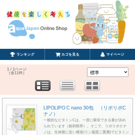
ランキング
カゴを見る
マイページ
1 / 1ページ
（全11件）
LIPOLIPO C nano 30包 （リポリポC
ナノ）
一般的なビタミンCは、一度に吸収できる量が決め
られています（飽和限界）。そこで、リポリポＣナ
ノは、生体膜に近い構造(リン脂質二重層)でビタミン