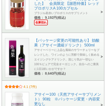
した】 会員限定 【謝恩特価】レッド
プロポリスA 100カプセル
ブラジル産赤いプロポリスのサプリメント
価格： 9,192円(税込)
在庫切れ
【パッケージ変更の可能性あり】 効酸
果（アサイー濃縮ドリンク） 500ml
アサイーベリーに上品な風味のサワーチェリーをブ
レンドした、ワインのように芳醇で美味しく飲める
エイジングケアドリンク。混じり気が一切ない
100％ピュアで完全オーガニック。自分へのご褒美
に1日1杯いかがですか？
価格： 8,640円(税込)
4.1 (7件)
アサイー100（天然アサイーサプリメン
ト） 90粒 ※パッケージ変更・内容変
更なし