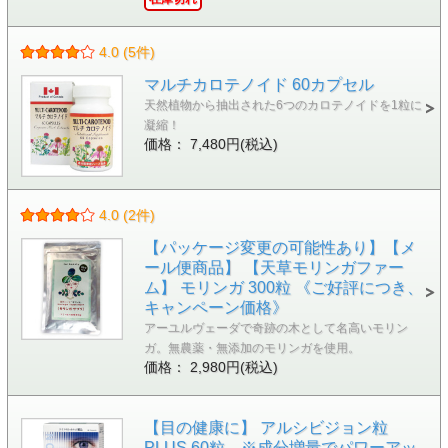
4.0 (5件)
マルチカロテノイド 60カプセル
天然植物から抽出された6つのカロテノイドを1粒に
凝縮！
価格： 7,480円(税込)
4.0 (2件)
【パッケージ変更の可能性あり】【メ
ール便商品】 【天草モリンガファー
ム】 モリンガ 300粒 《ご好評につき、
キャンペーン価格》
アーユルヴェーダで奇跡の木として名高いモリン
ガ。無農薬・無添加のモリンガを使用。
価格： 2,980円(税込)
【目の健康に】 アルシビジョン粒
PLUS 60粒 ※成分増量でパワーアッ