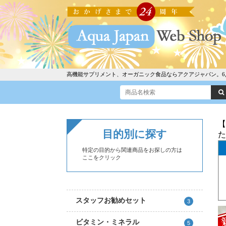
高機能サプリメント、オーガニック食品ならアクアジャパン。6,30
【
目的別に探す
た
特定の目的から関連商品をお探しの方は
ここをクリック
スタッフお勧めセット
3
ビタミン・ミネラル
5