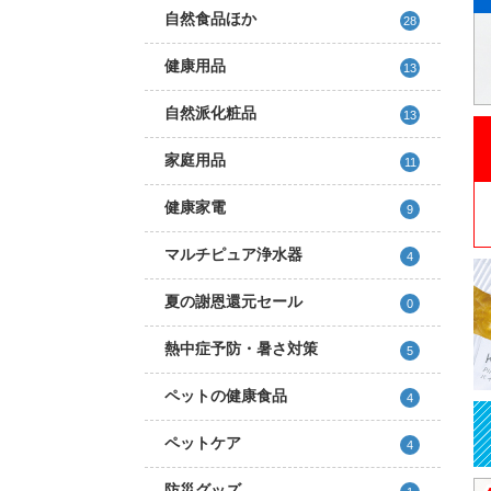
自然食品ほか
28
健康用品
13
自然派化粧品
13
家庭用品
11
健康家電
9
マルチピュア浄水器
4
夏の謝恩還元セール
0
熱中症予防・暑さ対策
5
ペットの健康食品
4
ペットケア
4
防災グッズ