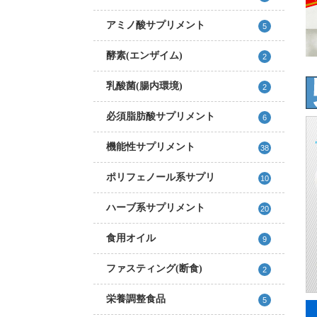
アミノ酸サプリメント
5
酵素(エンザイム)
2
乳酸菌(腸内環境)
2
必須脂肪酸サプリメント
6
機能性サプリメント
38
ポリフェノール系サプリ
10
ハーブ系サプリメント
20
食用オイル
9
ファスティング(断食)
2
栄養調整食品
5