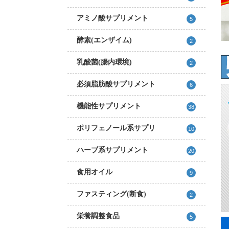
アミノ酸サプリメント
5
酵素(エンザイム)
2
乳酸菌(腸内環境)
2
必須脂肪酸サプリメント
6
機能性サプリメント
38
ポリフェノール系サプリ
10
ハーブ系サプリメント
20
食用オイル
9
ファスティング(断食)
2
栄養調整食品
5