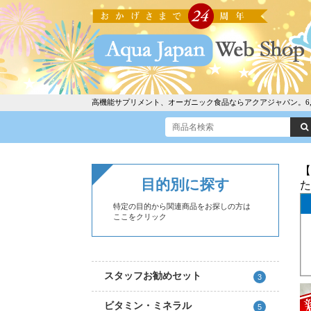
高機能サプリメント、オーガニック食品ならアクアジャパン。6,30
【
目的別に探す
た
特定の目的から関連商品をお探しの方は
ここをクリック
スタッフお勧めセット
3
ビタミン・ミネラル
5