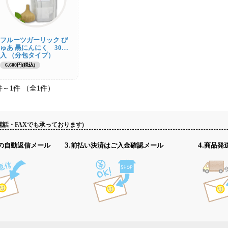
フルーツガーリック ぴ
ゅあ 黒にんにく 30包
入 （分包タイプ）
【送料無料】
6,600円(税込)
件～1件 （全1件）
電話・FAXでも承っております)
認の自動返信メール
3.前払い決済はご入金確認メール
4.商品