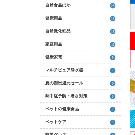
自然食品ほか
28
健康用品
13
自然派化粧品
13
家庭用品
11
健康家電
9
マルチピュア浄水器
4
夏の謝恩還元セール
0
熱中症予防・暑さ対策
5
ペットの健康食品
4
ペットケア
4
防災グッズ