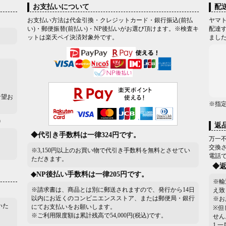
お支払いについて
配
お支払い方法は代金引換・クレジットカード・銀行振込(前払
ヤマト
い)・郵便振替(前払い)・NP後払いがお選び頂けます。※検査キ
配達す
ットは楽天ペイ決済対象外です。
まし
希望お
※指
）
返
◆代引き手数料は一律324円です。
万一
交換
※3,150円以上のお買い物で代引き手数料を無料とさせてい
電話
ただきます。
◆
◆NP後払い手数料は一律205円です。
※輸
※請求書は、商品とは別に郵送されますので、発行から14日
え致
以内にお近くのコンビニエンスストア、または郵便局・銀行
※お
いた
にてお支払いをお願いします。
※但
※ご利用限度額は累計残高で54,000円(税込)です。
せん
1.