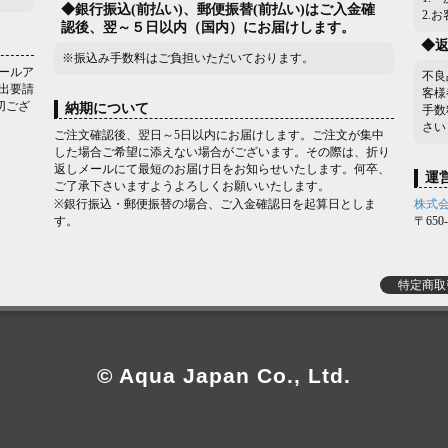
◆銀行振込(前払い)、郵便振替(前払い)はご入金確
2.
認後、翌～５日以内（国内）にお届けします。
◆
※振込み手数料はご負担いただいております。
ールア
不良
出要請
客様
切ござ
納期について
手数
さい
ご注文確認後、翌日～5日以内にお届けします。ご注文が集中
した場合ご希望に添えない場合がございます。その際は、折り
返しメールにて最短のお届け日をお知らせいたします。何卒、
運
ご了承下さいますようよろしくお願いいたします。
※銀行振込・郵便振替の場合、ご入金確認日を起算日としま
株式
す。
〒65
特定商取
© Aqua Japan Co., Ltd.