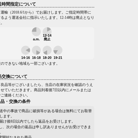
送時間指定について
運輸（2018.6/1から）でお届けします。ご指定時間帯に
るよう運送会社に指示いたします。12-14時は廃止となり
た。
12-14
a.m.
廃止
14-16
16-18
18-20
19-21
定のできない地域も一部ございます。
品交換について
不良品等がございましたら、当店の在庫状況を確認のうえ
させていただきます。商品到着後7日以内にメールまたは
でご連絡ください。
返品・交換の条件
送中の事故で商品に破損等がある場合は無料にてお取替
します。
届け後8日以内でしたら返品をお受けします。
し、次の場合の返品は申し訳ありませんがお受けできま
。
一度開封なされた商品。