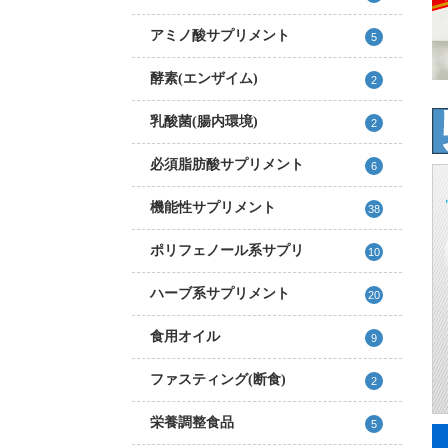
アミノ酸サプリメント
5
酵素(エンザイム)
2
乳酸菌(腸内環境)
2
必須脂肪酸サプリメント
6
機能性サプリメント
38
ポリフェノール系サプリ
10
ハーブ系サプリメント
20
食用オイル
9
ファスティング(断食)
2
栄養調整食品
5