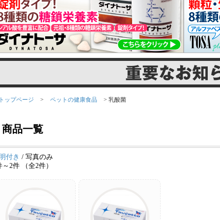
トップページ
>
ペットの健康食品
> 乳酸菌
商品一覧
明付き
/ 写真のみ
件～2件 （全2件）