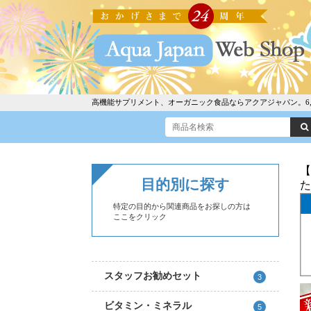
高機能サプリメント、オーガニック食品ならアクアジャパン。6,30
【
目的別に探す
た
特定の目的から関連商品をお探しの方は
ここをクリック
スタッフお勧めセット
3
ビタミン・ミネラル
5