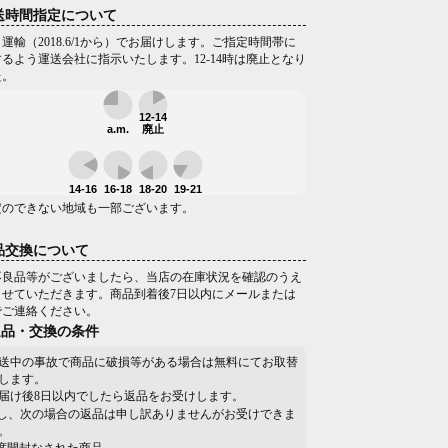
送時間指定について
運輸（2018.6/1から）でお届けします。ご指定時間帯に
るよう運送会社に指示いたします。12-14時は廃止となり
た。
12-14
a.m.
廃止
14-16
16-18
18-20
19-21
定のできない地域も一部ございます。
品交換について
不良品等がございましたら、当店の在庫状況を確認のうえ
させていただきます。商品到着後7日以内にメールまたは
でご連絡ください。
返品・交換の条件
送中の事故で商品に破損等がある場合は無料にてお取替
します。
届け後8日以内でしたら返品をお受けします。
し、次の場合の返品は申し訳ありませんがお受けできま
。