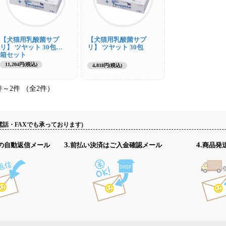
【犬猫用乳酸菌サプ
【犬猫用乳酸菌サプ
リ】 ツヤット 30包 3
リ】 ツヤット 30包
箱セット
11,204円(税込)
4,818円(税込)
件～2件 （全2件）
電話・FAXでも承っております)
認の自動返信メール
3.前払い決済はご入金確認メール
4.商品