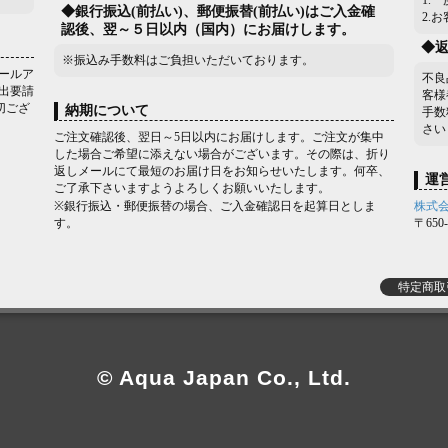
1.
◆銀行振込(前払い)、郵便振替(前払い)はご入金確
2.
認後、翌～５日以内（国内）にお届けします。
◆
※振込み手数料はご負担いただいております。
ールア
不良
出要請
客様
切ござ
納期について
手数
さい
ご注文確認後、翌日～5日以内にお届けします。ご注文が集中
した場合ご希望に添えない場合がございます。その際は、折り
返しメールにて最短のお届け日をお知らせいたします。何卒、
運
ご了承下さいますようよろしくお願いいたします。
※銀行振込・郵便振替の場合、ご入金確認日を起算日としま
株式
す。
〒65
特定商取
© Aqua Japan Co., Ltd.