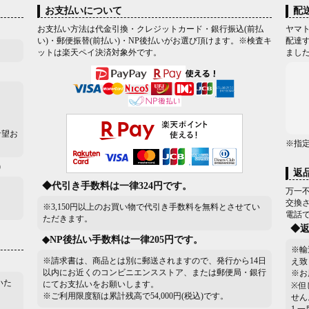
お支払いについて
配
お支払い方法は代金引換・クレジットカード・銀行振込(前払
ヤマト
い)・郵便振替(前払い)・NP後払いがお選び頂けます。※検査キ
配達す
ットは楽天ペイ決済対象外です。
まし
希望お
※指
）
返
◆代引き手数料は一律324円です。
万一
交換
※3,150円以上のお買い物で代引き手数料を無料とさせてい
電話
ただきます。
◆
◆NP後払い手数料は一律205円です。
※輸
※請求書は、商品とは別に郵送されますので、発行から14日
え致
以内にお近くのコンビニエンスストア、または郵便局・銀行
※お
いた
にてお支払いをお願いします。
※但
※ご利用限度額は累計残高で54,000円(税込)です。
せん