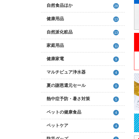
自然食品ほか
28
健康用品
13
自然派化粧品
13
家庭用品
11
健康家電
9
マルチピュア浄水器
4
夏の謝恩還元セール
0
熱中症予防・暑さ対策
5
ペットの健康食品
4
ペットケア
4
防災グッズ