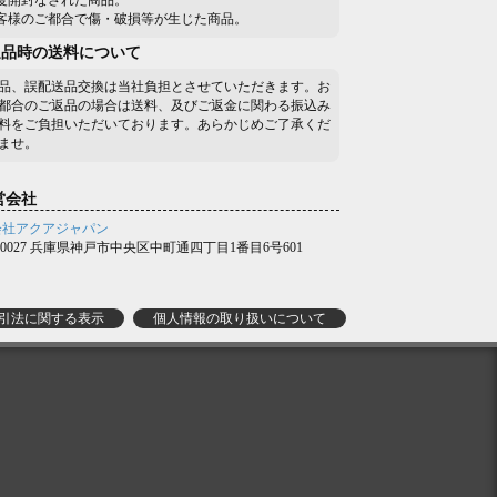
一度開封なされた商品。
お客様のご都合で傷・破損等が生じた商品。
返品時の送料について
品、誤配送品交換は当社負担とさせていただきます。お
都合のご返品の場合は送料、及びご返金に関わる振込み
料をご負担いただいております。あらかじめご了承くだ
ませ。
営会社
会社アクアジャパン
0-0027 兵庫県神戸市中央区中町通四丁目1番目6号601
引法に関する表示
個人情報の取り扱いについて