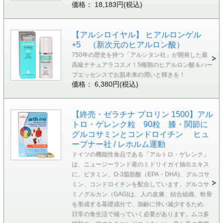
価格： 18,183円(税込)
【アルシロイヤル】 ヒアルロンゲル
+5 （新次元のヒアルロン酸）
750年の歴史を持つ「アルシタン社」が開発した最
高級ナチュアラコスメ！5種類のヒアルロン酸＆ハー
ブエッセンスでお肌本来の潤いと輝きを！
価格： 6,380円(税込)
【終売・ゼラチナ プロリン 1500】アル
トロ・ゲレンク粒 90粒 膝・関節に
グルコサミンとコンドロイチン ヒュ
ープナー社 / レホルム運動
ドイツの機能性食品である「アルトロ・ゲレンク」
は、ニュージーランド産のミドリイガイ抽出エキス
に、ビタミン、Ω-3脂肪酸（EPA・DHA)、グルコサ
ミン、コンドロイチンを配合しています。グルコサ
ミノグルカン（GAG)は、人の皮膚、結合組織、軟骨
を形成する基礎成分で、加齢に伴い減少するため、
日常の食生活で補っていく必要があります。ムコ多