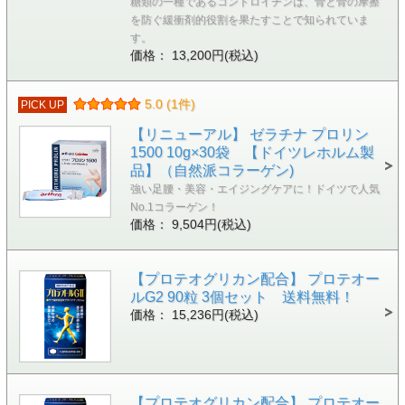
糖類の一種であるコンドロイチンは、骨と骨の摩擦
を防ぐ緩衝剤的役割を果たすことで知られていま
す。
価格： 13,200円(税込)
5.0 (1件)
PICK UP
【リニューアル】 ゼラチナ プロリン
1500 10g×30袋 【ドイツレホルム製
品】（自然派コラーゲン)
強い足腰・美容・エイジングケアに！ドイツで人気
No.1コラーゲン！
価格： 9,504円(税込)
【プロテオグリカン配合】 プロテオー
ルG2 90粒 3個セット 送料無料！
価格： 15,236円(税込)
【プロテオグリカン配合】 プロテオー