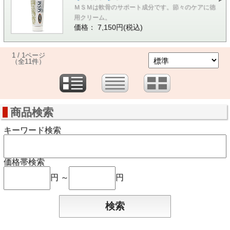
ＭＳＭは軟骨のサポート成分です。節々のケアに徳
用クリーム。
価格： 7,150円(税込)
1 / 1ページ
（全11件）
商品検索
キーワード検索
価格帯検索
円 ～
円