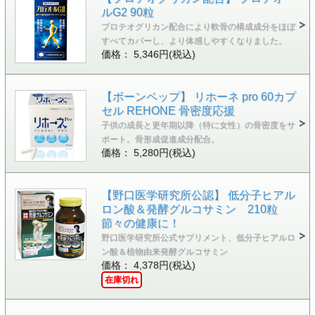
ルG2 90粒
プロテオグリカン配合により軟骨の構成成分をほぼ
すべてカバーし、より体感しやすくなりました。
価格： 5,346円(税込)
【ボーンペップ】 リホーネ pro 60カプ
セル REHONE 骨密度応援
子供の成長と更年期以降（特に女性）の骨密度をサ
ポート。骨形成促進成分配合。
価格： 5,280円(税込)
【野口医学研究所公認】 低分子ヒアル
ロン酸＆発酵グルコサミン 210粒
節々の健康に！
野口医学研究所公式サプリメント、低分子ヒアルロ
ン酸＆植物由来発酵グルコサミン
価格： 4,378円(税込)
在庫切れ