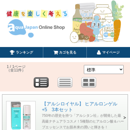
ランキング
カゴを見る
マイページ
1 / 1ページ
（全11件）
【アルシロイヤル】 ヒアルロンゲル
+5 3本セット
750年の歴史を持つ「アルシタン社」が開発した最
高級ナチュアラコスメ！5種類のヒアルロン酸＆ハー
ブエッセンスでお肌本来の潤いと輝きを！