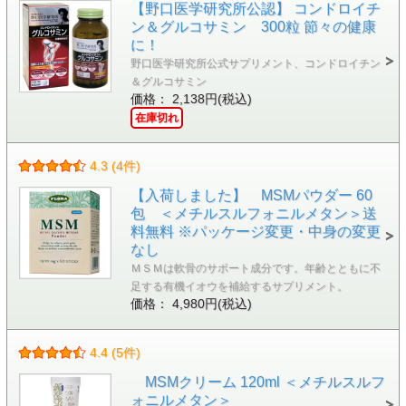
【野口医学研究所公認】 コンドロイチ
ン＆グルコサミン 300粒 節々の健康
に！
野口医学研究所公式サプリメント、コンドロイチン
＆グルコサミン
価格： 2,138円(税込)
在庫切れ
4.3 (4件)
【入荷しました】 MSMパウダー 60
包 ＜メチルスルフォニルメタン＞送
料無料 ※パッケージ変更・中身の変更
なし
ＭＳＭは軟骨のサポート成分です。年齢とともに不
足する有機イオウを補給するサプリメント。
価格： 4,980円(税込)
4.4 (5件)
MSMクリーム 120ml ＜メチルスルフ
ォニルメタン＞