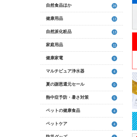
自然食品ほか
28
健康用品
13
自然派化粧品
13
家庭用品
11
健康家電
9
マルチピュア浄水器
4
夏の謝恩還元セール
0
熱中症予防・暑さ対策
5
ペットの健康食品
4
ペットケア
4
防災グッズ