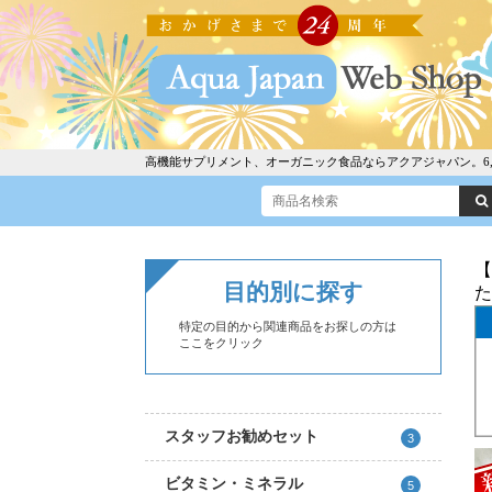
高機能サプリメント、オーガニック食品ならアクアジャパン。6,30
【
目的別に探す
た
特定の目的から関連商品をお探しの方は
ここをクリック
スタッフお勧めセット
3
ビタミン・ミネラル
5