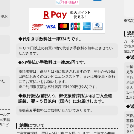
希望お
※指
）
返
◆代引き手数料は一律324円です。
万一
交換
※3,150円以上のお買い物で代引き手数料を無料とさせてい
電話
ただきます。
◆
◆NP後払い手数料は一律205円です。
※輸
※請求書は、商品とは別に郵送されますので、発行から14日
え致
以内にお近くのコンビニエンスストア、または郵便局・銀行
※お
いた
にてお支払いをお願いします。
※但
※ご利用限度額は累計残高で54,000円(税込)です。
せん
1.
◆銀行振込(前払い)、郵便振替(前払い)はご入金確
2.
認後、翌～５日以内（国内）にお届けします。
◆
※振込み手数料はご負担いただいております。
ールア
不良
出要請
客様
切ござ
納期について
手数
さい
ご注文確認後、翌日～5日以内にお届けします。ご注文が集中