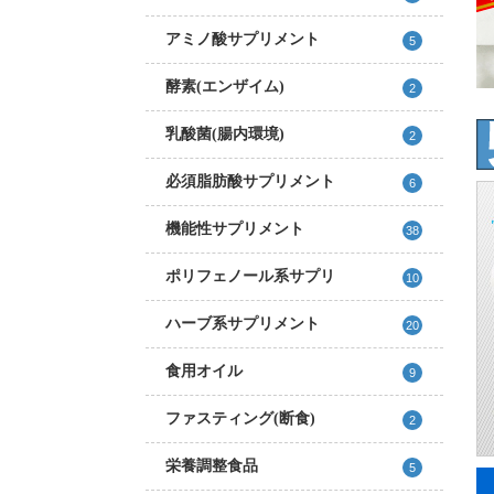
アミノ酸サプリメント
5
酵素(エンザイム)
2
乳酸菌(腸内環境)
2
必須脂肪酸サプリメント
6
機能性サプリメント
38
ポリフェノール系サプリ
10
ハーブ系サプリメント
20
食用オイル
9
ファスティング(断食)
2
栄養調整食品
5