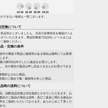
14-16
16-18
18-20
19-21
定のできない地域も一部ございます。
品交換について
不良品等がございましたら、当店の在庫状況を確認のうえ
させていただきます。商品到着後7日以内にメールまたは
でご連絡ください。
返品・交換の条件
送中の事故で商品に破損等がある場合は無料にてお取替
します。
届け後8日以内でしたら返品をお受けします。
し、次の場合の返品は申し訳ありませんがお受けできま
。
一度開封なされた商品。
お客様のご都合で傷・破損等が生じた商品。
返品時の送料について
品、誤配送品交換は当社負担とさせていただきます。お
都合のご返品の場合は送料、及びご返金に関わる振込み
料をご負担いただいております。あらかじめご了承くだ
ませ。