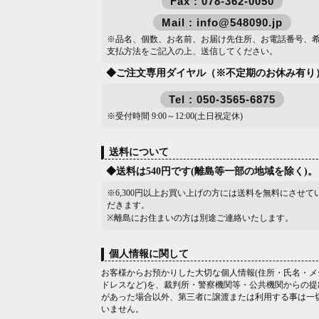
Fax : 078-362-0050
Mail : info@548090.jp
※品名、個数、お名前、お届け先住所、お電話番号、
支払方法をご記入の上、送信してください。
◆ご注文専用ダイヤル（※不定期のお休み有り
Tel : 050-3565-6875
※受付時間 9:00～12:00(土日祝定休)
送料について
◆送料は540円です(離島等一部の地域を除く)。
※6,300円以上お買い上げの方には送料を無料にさせて
だきます。
※離島にお住まいの方は別途ご連絡いたします。
個人情報に関して
お客様からお預かりした大切な個人情報(住所・氏名・メ
ドレスなど)を、裁判所・警察機関等・公共機関からの提
があった場合以外、第三者に譲渡または利用する事は一
いません。